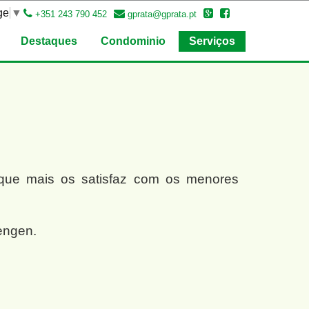
ge
▼
+351 243 790 452
gprata@gprata.pt
Destaques
Condominio
Serviços
co que mais os satisfaz com os menores
engen.